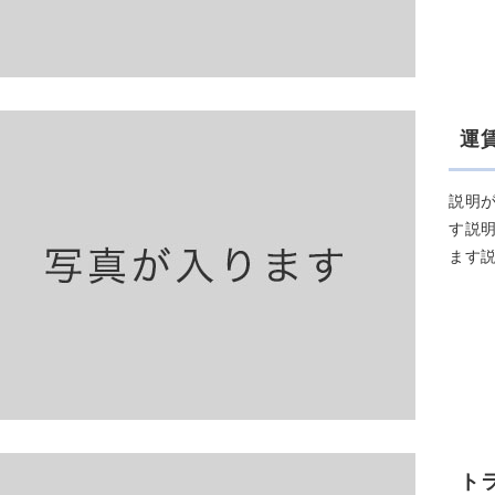
運
説明
す説
ます
ト