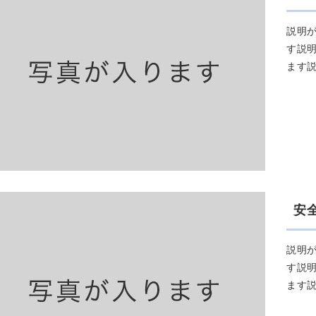
説明
す説
ます
安
説明
す説
ます