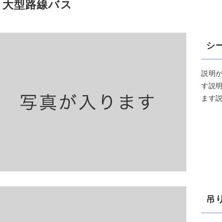
⼤型路線バス
シ
説明
す説
ます
吊