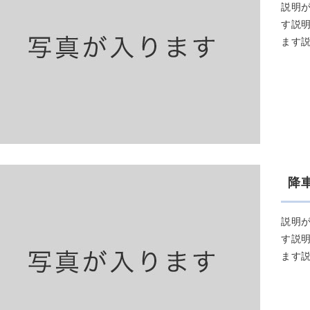
説明
す説
ます
降
説明
す説
ます