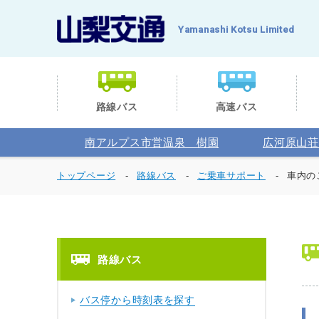
Yamanashi Kotsu Limited
路線バス
高速バス
南アルプス市営温泉 樹園
広河原山荘
トップページ
路線バス
ご乗車サポート
車内の
路線バス
バス停から時刻表を探す