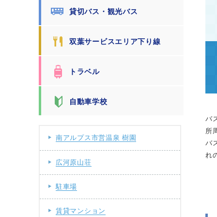
貸切バス・観光バス
双葉サービスエリア下り線
トラベル
自動車学校
バ
所
南アルプス市営温泉 樹園
バ
れ
広河原山荘
駐車場
賃貸マンション