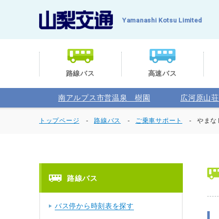
Yamanashi Kotsu Limited
路線バス
高速バス
南アルプス市営温泉 樹園
広河原山荘
トップページ
路線バス
ご乗車サポート
やまな
路線バス
バス停から時刻表を探す