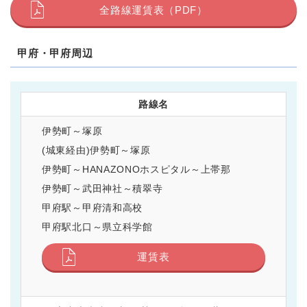
全路線運賃表（PDF）
甲府・甲府周辺
路線名
伊勢町～塚原
(城東経由)伊勢町～塚原
伊勢町～HANAZONOホスピタル～上帯那
伊勢町～武田神社～積翠寺
甲府駅～甲府清和高校
甲府駅北口～県立科学館
運賃表