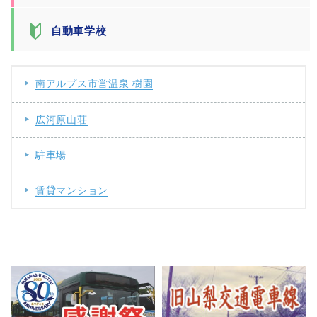
自動車学校
南アルプス市営温泉 樹園
広河原山荘
駐車場
賃貸マンション