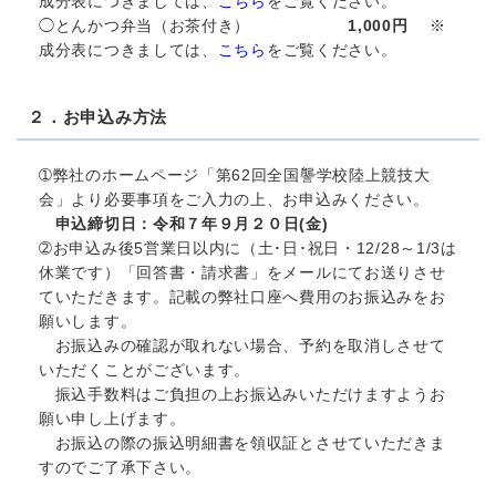
成分表につきましては、
こちら
をご覧ください。
◯とんかつ弁当（お茶付き）
1,000円
※
成分表につきましては、
こちら
をご覧ください。
２．お申込み方法
➀弊社のホームページ「第62回全国讋学校陸上競技大
会」より必要事項をご入力の上、お申込みください。
申込締切日：令和７年９月２０日(金)
➁お申込み後5営業日以内に（土･日･祝日・12/28～1/3は
休業です）「回答書・請求書」をメールにてお送りさせ
ていただきます。記載の弊社口座へ費用のお振込みをお
願いします。
お振込みの確認が取れない場合、予約を取消しさせて
いただくことがございます。
振込手数料はご負担の上お振込みいただけますようお
願い申し上げます。
お振込の際の振込明細書を領収証とさせていただきま
すのでご了承下さい。