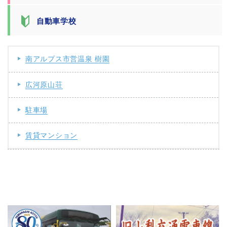
自動車学校
南アルプス市営温泉 樹園
広河原山荘
駐車場
賃貸マンション