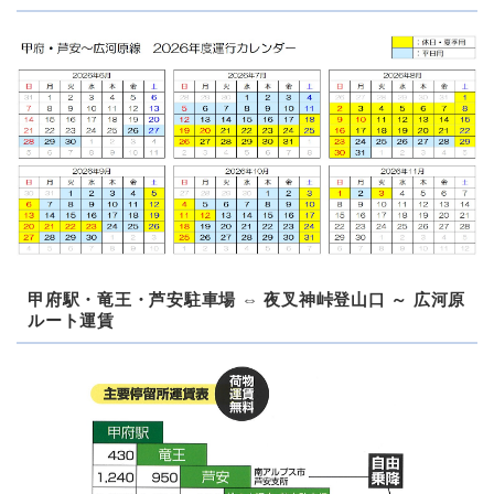
甲府駅・竜王・芦安駐車場 ⇔ 夜叉神峠登山口 ～ 広河原
ルート運賃