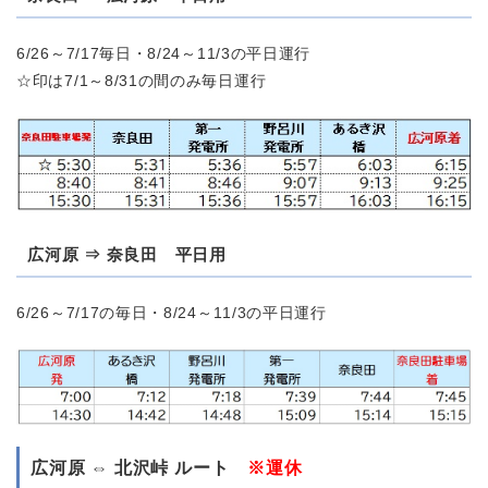
6/26～7/17毎日・8/24～11/3の平日運行
☆印は7/1～8/31の間のみ毎日運行
広河原 ⇒ 奈良田 平日用
6/26～7/17の毎日・8/24～11/3の平日運行
広河原 ⇔ 北沢峠 ルート
※運休