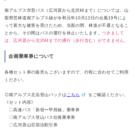
南アルプス市営バス（広河原から北沢峠まで）については、山
梨県営林道南アルプス線が令和元年10月12日の台風19号によ
って甚大な被害を受けたため、当面の間、林道が不通となるこ
とから、その間はバスの運行を休止いたします。
つきまして
は、広河原から北沢峠までの通行（歩行含む）ができません。
企画乗車券について
各種セット券の販売もございますので、行程に合わせてご利用
ください。
◎南アルプス北岳登山パックは
こちら
をご確認ください。
《セット内容》
〇高速バス「新宿ー甲府線」乗車券
〇南アルプス登山バス往復乗車券
〇広河原山荘宿泊割引券