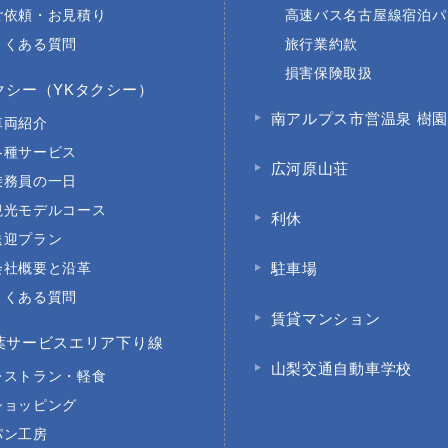
ご依頼・お見積り
高速バス名古屋線宿泊パ
よくある質問
旅行業約款
損害保険取扱
クシー（YKタクシー）
南アルプス市営温泉 樹
車両紹介
各種サービス
広河原山荘
乗務員の一日
観光モデルコース
利休
送迎プラン
会社概要と沿革
駐車場
よくある質問
賃貸マンション
葉サービスエリア下り線
山梨交通自動車学校
レストラン・軽食
ショッピング
パン工房