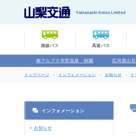
Yamanashi Kotsu Limited
路線バス
高速バス
南アルプス市営温泉 樹園
広河原山荘
トップページ
インフォメーション
お知らせ
ト
インフォメーション
お知らせ