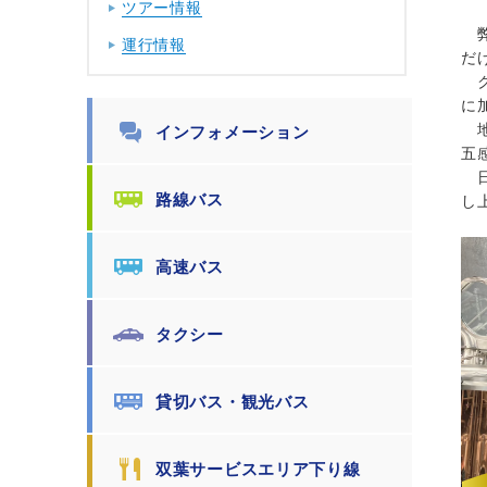
ツアー情報
弊
運行情報
だ
ク
に
地
インフォメーション
五
日
路線バス
し
高速バス
タクシー
貸切バス・観光バス
双葉サービスエリア下り線