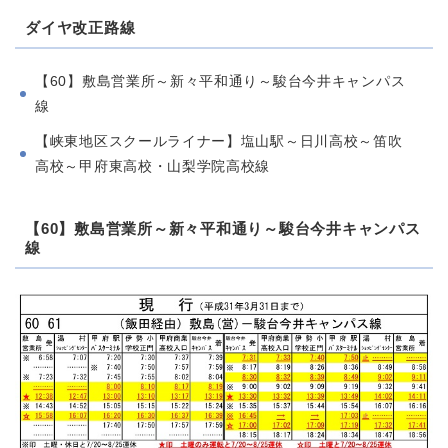
ダイヤ改正路線
【60】敷島営業所～新々平和通り～駿台今井キャンパス
線
【峡東地区スクールライナー】塩山駅～日川高校～笛吹
高校～甲府東高校・山梨学院高校線
【60】敷島営業所～新々平和通り～駿台今井キャンパス
線