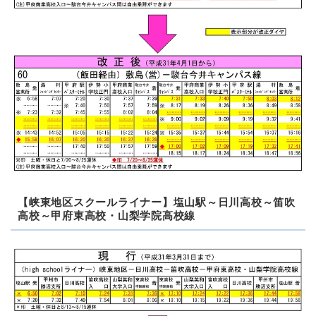
【峡東地区スクールライナー】塩山駅～日川高校～笛吹
高校～甲府東高校・山梨学院高校線