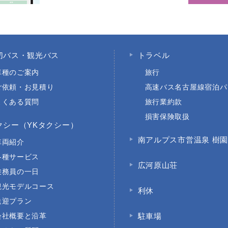
切バス・観光バス
トラベル
車種のご案内
旅行
ご依頼・お見積り
高速バス名古屋線宿泊パ
よくある質問
旅行業約款
損害保険取扱
クシー（YKタクシー）
南アルプス市営温泉 樹
車両紹介
各種サービス
広河原山荘
乗務員の一日
観光モデルコース
利休
送迎プラン
会社概要と沿革
駐車場