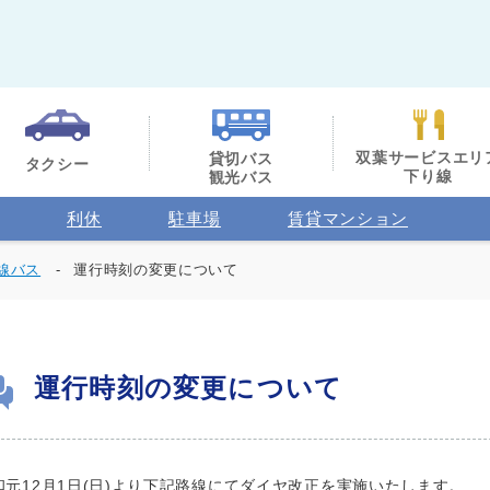
双葉サービスエリ
貸切バス
タクシー
下り線
観光バス
利休
駐車場
賃貸マンション
線バス
運行時刻の変更について
運行時刻の変更について
和元12月1日(日)より下記路線にてダイヤ改正を実施いたします。