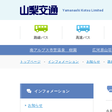
Yamanashi Kotsu Limited
路線バス
高速バス
南アルプス市営温泉 樹園
広河原山荘
トップページ
インフォメーション
お知らせ
路
インフォメーション
お知らせ
令