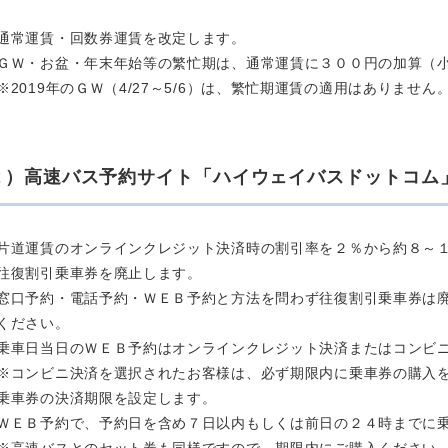
通常運賃・回数券運賃を改定します。
ＧＷ・お盆・年末年始等の繁忙期は、通常運賃に３００円の加算（
※2019年のＧＷ（4/27～5/6）は、繁忙期運賃の適用はありません
２）高速バス予約サイト「ハイウェイバスドットコム
片道運賃のオンラインクレジット決済時の割引率を２％から約８～
往復割引乗車券を廃止します。
窓口予約・電話予約・ＷＥＢ予約と方法を問わず往復割引乗車券は
ください。
乗車日当日のＷＥＢ予約はオンラインクレジット決済またはコンビ
※コンビニ決済を選択されたお客様は、必ず期限内に乗車券の購入
乗車券の決済期限を設定します。
ＷＥＢ予約で、予約日を含め７日以内もしくは前日の２４時までに