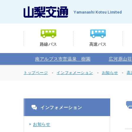
Yamanashi Kotsu Limited
路線バス
高速バス
南アルプス市営温泉 樹園
広河原山荘
トップページ
インフォメーション
お知らせ
高
インフォメーション
お知らせ