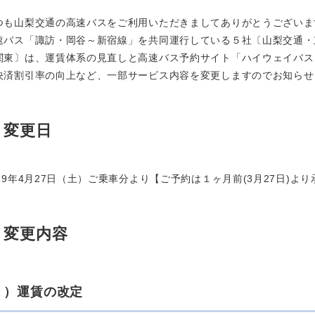
つも山梨交通の高速バスをご利用いただきましてありがとうございま
速バス「諏訪・岡谷～新宿線」を共同運行している５社〔山梨交通・
関東〕は、運賃体系の見直しと高速バス予約サイト「ハイウェイバス
決済割引率の向上など、一部サービス内容を変更しますのでお知らせ
変更日
019年4月27日（土）ご乗車分より【ご予約は１ヶ月前(3月27日)よ
変更内容
１）運賃の改定