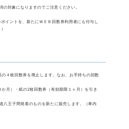
。
取消の対象になりますのでご注意ください。
ルポイントを、新たにＷＥＢ回数券利用者にも付与し
。）
る紙の４枚回数券を廃止します。なお、お手持ちの回数
３か月）・紙の2枚回数券（有効期限１ヶ月）を引き
央道八王子間発着のものを新たに販売します。（車内