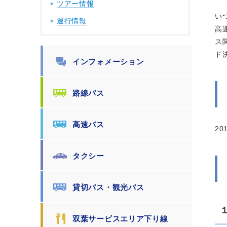
ツアー情報
い
運行情報
高
ス
ド
インフォメーション
路線バス
高速バス
2
タクシー
貸切バス・観光バス
双葉サービスエリア下り線