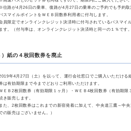
※高速バスとのセット券も同様ですので、期限内にご購入ください
※往路が4月26日の乗車、復路が4月27日の乗車のご予約でも予約
バスマイルポイントをＷＥＢ回数券利用者に付与します。
会員限定でオンラインクレジット決済時に付与されているバスマイ
ます。（付与率は、オンラインクレジット決済時と同一の１％です
３）紙の４枚回数券を廃止
2019年4月27日（土）を以って、運行会社窓口でご購入いただけ
券は有効期限まで今までどおりご利用いただけます。
ＷＥＢ2枚回数券（有効期限１ヶ月）・ＷＥＢ4枚回数券（有効期限
続き販売します。
また、2枚回数券はこれまでの新宿発着に加えて、中央道三鷹～中
での販売はございません。）