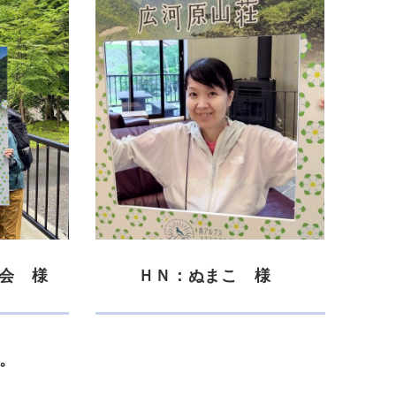
会 様
ＨＮ：ぬまこ 様
。