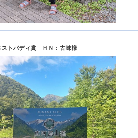
ベストバディ賞 ＨＮ：古味様