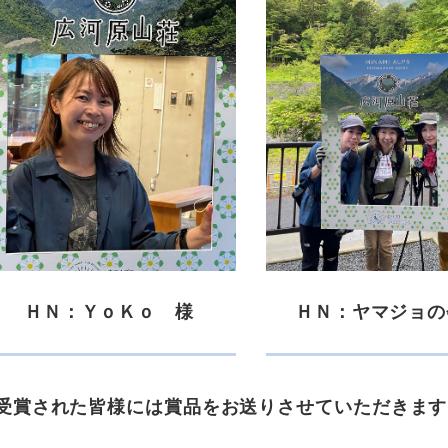
ＨＮ：ＹｏＫｏ 様
ＨＮ：ヤマジョの
された皆様には賞品をお送りさせていただきます