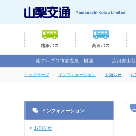
Yamanashi Kotsu Limited
路線バス
高速バス
南アルプス市営温泉 樹園
広河原山荘
トップページ
インフォメーション
お知らせ
お
インフォメーション
お知らせ