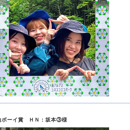
山ボーイ賞 ＨＮ：坂本③様