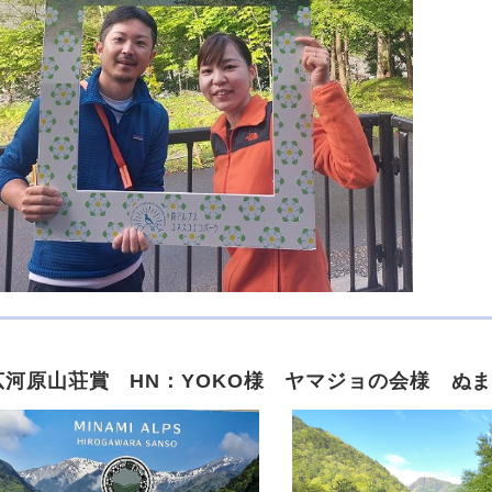
広河原山荘賞 HN：YOKO様 ヤマジョの会様 ぬ