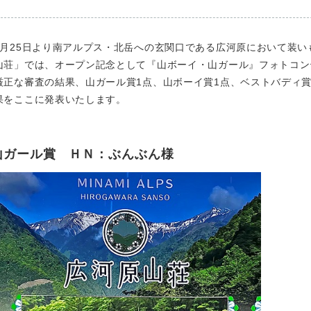
月25日より南アルプス・北岳への玄関口である広河原において装い
山荘」では、オープン記念として『山ボーイ・山ガール』フォトコン
正な審査の結果、山ガール賞1点、山ボーイ賞1点、ベストバディ賞
果をここに発表いたします。
山ガール賞 ＨＮ：ぶんぶん様