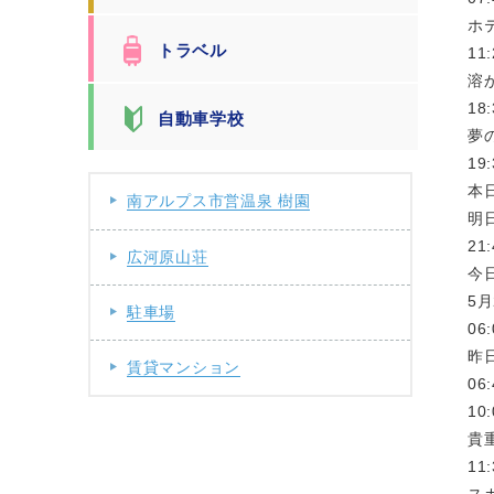
ホ
トラベル
1
溶
1
自動車学校
夢
1
本
南アルプス市営温泉 樹園
明
2
広河原山荘
今
5月
駐車場
0
昨
賃貸マンション
0
1
貴
1