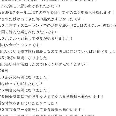
テルで楽しい思い出が作れたかな？♪
1:25 JFEスチール工場での見学を終えて次の見学場所へ移動します！
かされた鉄が出てきた時の熱気はすごかったです！
8:30 東京ディズニーランドでの活動が終わり2日目のホテルへ移動し
の国て皆んな楽しみたみたいです♪
9:30 ホテルへ到着して夕食が始まりました！
日の夕食ビュッフェです！
日はいよいよ修学旅行最終日なので明日に向けていっぱい食べましょ
1:45 消灯の時間になりました！
日は長い時間活動したのでゆっくり休んでください！
29日
6:00 起床の時間になりました！
日はゆっくり眠れたかな？
6:45 朝食の時間になりました！
0:05 国会議事堂での見学を終えて次の見学場所へ向かいます！
重な体験をさせていただきました！
1:30 東京タワーを出発して昼食場所へ向かいます！