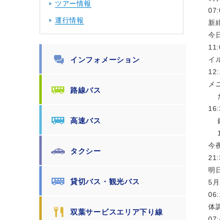
ツアー情報
07
運行情報
新
今
1
インフォメーション
イ
1
メ
路線バス
た
1
高速バス
鎌
1
今
タクシー
2
明
貸切バス・観光バス
5月
0
体
双葉サービスエリア下り線
0