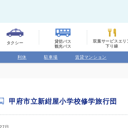
双葉サービスエリ
貸切バス
タクシー
下り線
観光バス
利休
駐車場
賃貸マンション
甲府市立新紺屋小学校修学旅行団
27日