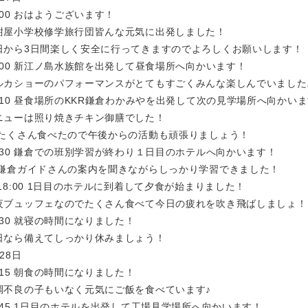
:00 おはようございます！
紺屋小学校修学旅行団皆んな元気に出発しました！
日から3日間楽しく安全に行ってきますのでよろしくお願いします！
1:00 新江ノ島水族館を出発して昼食場所へ向かいます！
ルカショーのパフォーマンスがとてもすごくみんな楽しんでいました
2:10 昼食場所のKKR鎌倉わかみやを出発して次の見学場所へ向かい
ニューは照り焼きチキン御膳でした！
くさん食べたので午後からの活動も頑張りましょう！
6:30 鎌倉での班別学習が終わり１日目のホテルへ向かいます！
倉ガイドさんの案内を聞きながらしっかり学習できました！
8:00 1日目のホテルに到着して夕食が始まりました！
夜ブュッフェなのでたくさん食べて今日の疲れを吹き飛ばしましょ！
1:30 就寝の時間になりました！
日なら備えてしっかり休みましょう！
28日
6:15 朝食の時間になりました！
調不良の子もいなく元気にご飯を食べています♪
7:45 1日目のホテルを出発して工場見学場所へ向かいます！