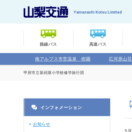
Yamanashi Kotsu Limited
路線バス
高速バス
南アルプス市営温泉 樹園
広河原山荘
甲府市立新紺屋小学校修学旅行団
インフォメーション
お知らせ
5月