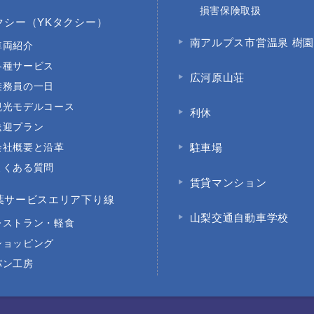
損害保険取扱
クシー（YKタクシー）
南アルプス市営温泉 樹
車両紹介
各種サービス
広河原山荘
乗務員の一日
観光モデルコース
利休
送迎プラン
会社概要と沿革
駐車場
よくある質問
賃貸マンション
葉サービスエリア下り線
山梨交通自動車学校
レストラン・軽食
ショッピング
パン工房